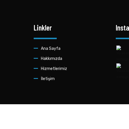
Linkler
Inst
Ana Sayfa
Hakkımızda
Hizmetlerimiz
İletişim
Bursa Asansör bakım, onarım, servis ve yenileme 