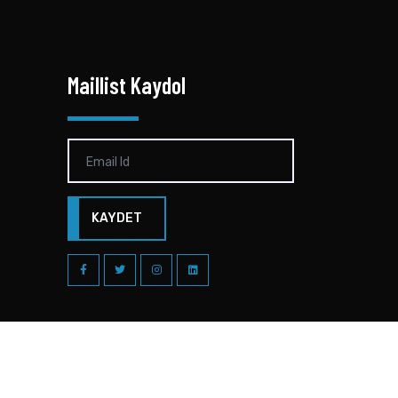
Maillist Kaydol
KAYDET
sansör - 2018 | Tüm Hakları Saklıdır.
Designed By ED