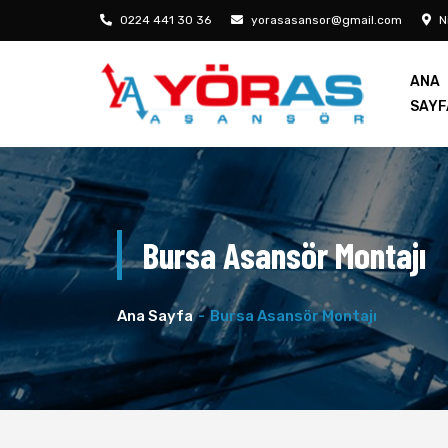
0224 441 30 36
yorasasansor@gmail.com
Ni
ANA
SAYF
Bursa Asansör Montajı
Ana Sayfa
Bursa Asansör Montajı