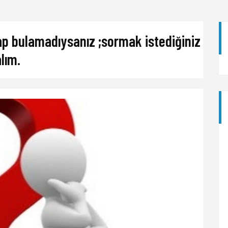
ap bulamadıysanız ;sormak istediğiniz
alım.