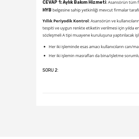
: Asansörün tüm fo
CEVAP 1: Aylık Bakım Hizmeti
belgesine sahip yetkinliği mevcut firmalar taraf
HYB
Yıllık Periyodik Kontrol
: Asansörün ve kullanıcıları
tespiti ve uygun renkte etiketin verilmesi için yılda
sözleşmeli A tipi muayene kuruluşuna yaptırılacak iş
Her iki işleminde esas amacı kullanıcıların can/ma
Her iki işlemin masrafları da bina/işletme soruml
SORU 2: