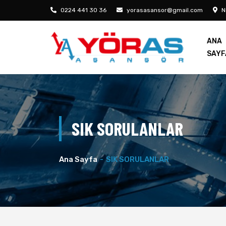
0224 441 30 36
yorasasansor@gmail.com
Ni
ANA
SAYF
SIK SORULANLAR
Ana Sayfa
SIK SORULANLAR