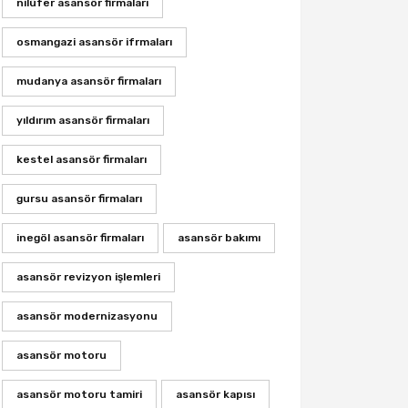
nilüfer asansör firmaları
osmangazi asansör ifrmaları
mudanya asansör firmaları
yıldırım asansör firmaları
kestel asansör firmaları
gursu asansör firmaları
inegöl asansör firmaları
asansör bakımı
asansör revizyon işlemleri
asansör modernizasyonu
asansör motoru
asansör motoru tamiri
asansör kapısı